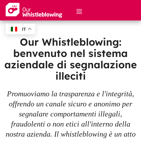
IT
Fai una segnalazione
Our Whistleblowing:
benvenuto nel sistema
Verifica una segnalazione
aziendale di segnalazione
Istruzioni e sicurezza
illeciti
Promuoviamo la trasparenza e l'integrità,
offrendo un canale sicuro e anonimo per
segnalare comportamenti illegali,
fraudolenti o non etici all'interno della
nostra azienda. Il whistleblowing è un atto