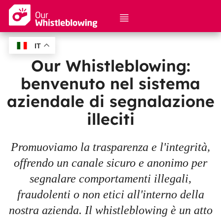
IT
Fai una segnalazione
Our Whistleblowing:
benvenuto nel sistema
Verifica una segnalazione
aziendale di segnalazione
Istruzioni e sicurezza
illeciti
Promuoviamo la trasparenza e l'integrità,
offrendo un canale sicuro e anonimo per
segnalare comportamenti illegali,
fraudolenti o non etici all'interno della
nostra azienda. Il whistleblowing è un atto