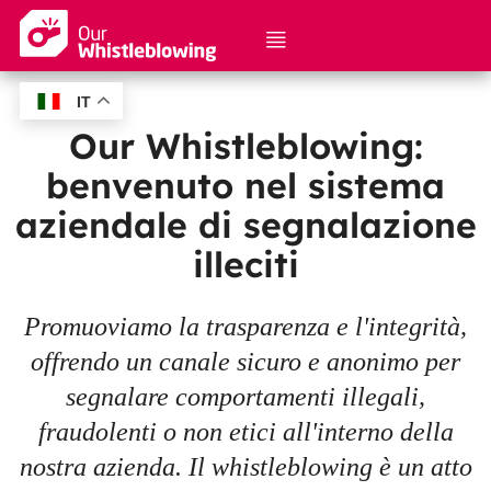
IT
Fai una segnalazione
Our Whistleblowing:
benvenuto nel sistema
Verifica una segnalazione
aziendale di segnalazione
Istruzioni e sicurezza
illeciti
Promuoviamo la trasparenza e l'integrità,
offrendo un canale sicuro e anonimo per
segnalare comportamenti illegali,
fraudolenti o non etici all'interno della
nostra azienda. Il whistleblowing è un atto